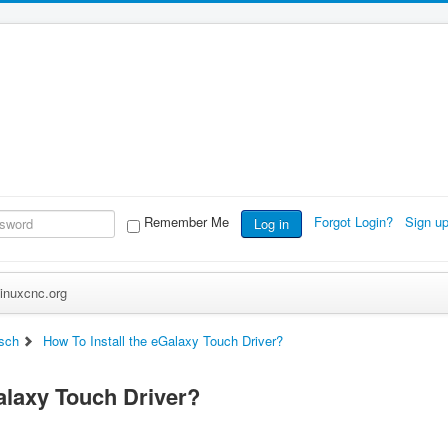
Remember Me
Forgot Login?
Sign u
Log in
inuxcnc.org
sch
How To Install the eGalaxy Touch Driver?
alaxy Touch Driver?