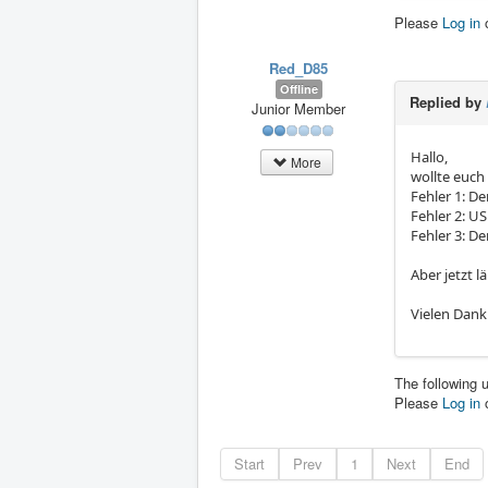
Please
Log in
Red_D85
Offline
Replied by
Junior Member
Hallo,
More
wollte euch 
Fehler 1: De
Fehler 2: US
Fehler 3: D
Aber jetzt lä
Vielen Dank
The following 
Please
Log in
Start
Prev
1
Next
End