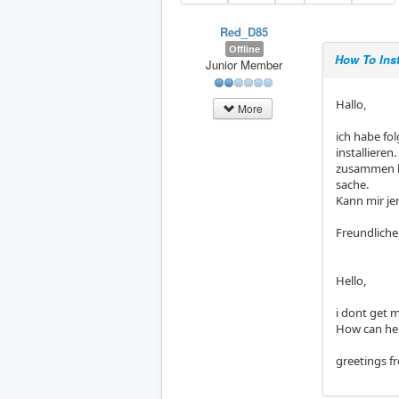
Red_D85
Offline
How To Inst
Junior Member
Hallo,
More
ich habe fo
installiere
zusammen hä
sache.
Kann mir je
Freundliche
Hello,
i dont get 
How can he
greetings f