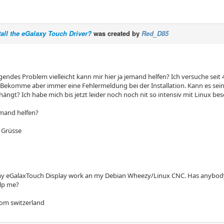
all the eGalaxy Touch Driver?
was created by
Red_D85
lgendes Problem vielleicht kann mir hier ja jemand helfen? Ich versuche seit
n. Bekomme aber immer eine Fehlermeldung bei der Installation. Kann es se
ngt? Ich habe mich bis jetzt leider noch noch nit so intensiv mit Linux besc
mand helfen?
 Grüsse
my eGalaxTouch Display work an my Debian Wheezy/Linux CNC. Has anybody
lp me?
rom switzerland