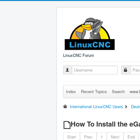
LinuxCNC Forum
Index
Recent Topics
Search
www.l
International LinuxCNC Users
Deut
How To Install the eG
Start
Prev
1
Next
End