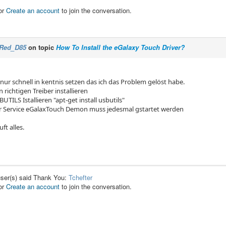
or
Create an account
to join the conversation.
Red_D85
on topic
How To Install the eGalaxy Touch Driver?
nur schnell in kentnis setzen das ich das Problem gelöst habe.
n richtigen Treiber installieren
BUTILS Istallieren "apt-get install usbutils"
er Service eGalaxTouch Demon muss jedesmal gstartet werden
uft alles.
user(s) said Thank You:
Tchefter
or
Create an account
to join the conversation.