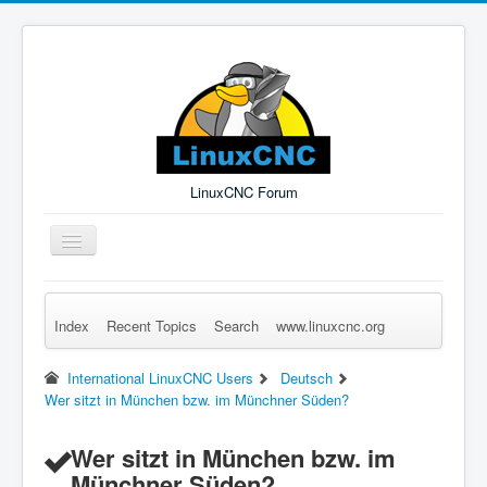
LinuxCNC Forum
Toggle
Navigation
Index
Recent Topics
Search
www.linuxcnc.org
Remember Me
Forgot Login?
Sign up
Log in
International LinuxCNC Users
Deutsch
Wer sitzt in München bzw. im Münchner Süden?
Wer sitzt in München bzw. im
Münchner Süden?