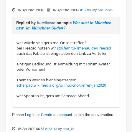
07 Apr 2020 20:46
-
07 Apr 2020 20:47
#163098
by
blue0cean
Replied by
blue0cean
on topic
Wer sitzt in München
bzw. im Münchner Süden?
wer würde sich gern mal Online treffen?
bei Freecad nutzen wir
jitsi.fem.tu-ilmenau.de/Freecad
auch das Fablab ist eingeladen den Link zu Verteilen
einzigen Bedingung ist Anmeldung mit Forum Avatar
oder Vornamen!
Themen werden hier eingetragen:
etherpad.wikimedia.org/p/linuxcnc-treffen-jan2020
wer Spontan ist, gern am Samstag Abend.
Please
Log in
or
Create an account
to join the conversation.
08 Apr 2020 06:35
#163161
by
bbsr_5a