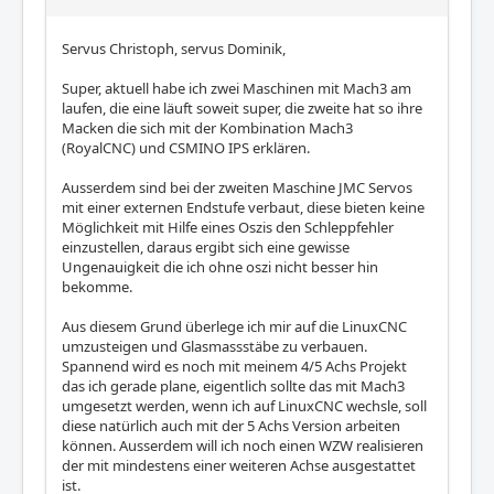
Servus Christoph, servus Dominik,
Super, aktuell habe ich zwei Maschinen mit Mach3 am
laufen, die eine läuft soweit super, die zweite hat so ihre
Macken die sich mit der Kombination Mach3
(RoyalCNC) und CSMINO IPS erklären.
Ausserdem sind bei der zweiten Maschine JMC Servos
mit einer externen Endstufe verbaut, diese bieten keine
Möglichkeit mit Hilfe eines Oszis den Schleppfehler
einzustellen, daraus ergibt sich eine gewisse
Ungenauigkeit die ich ohne oszi nicht besser hin
bekomme.
Aus diesem Grund überlege ich mir auf die LinuxCNC
umzusteigen und Glasmassstäbe zu verbauen.
Spannend wird es noch mit meinem 4/5 Achs Projekt
das ich gerade plane, eigentlich sollte das mit Mach3
umgesetzt werden, wenn ich auf LinuxCNC wechsle, soll
diese natürlich auch mit der 5 Achs Version arbeiten
können. Ausserdem will ich noch einen WZW realisieren
der mit mindestens einer weiteren Achse ausgestattet
ist.