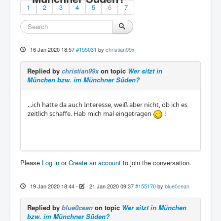
1
2
3
4
5
6
7
16 Jan 2020 18:57
#155031
by
christian99x
Replied by
christian99x
on topic
Wer sitzt in
München bzw. im Münchner Süden?
...ich hätte da auch Interesse, weiß aber nicht, ob ich es
zeitlich schaffe. Hab mich mal eingetragen
!
Please
Log in
or
Create an account
to join the conversation.
19 Jan 2020 18:44
-
21 Jan 2020 09:37
#155170
by
blue0cean
Replied by
blue0cean
on topic
Wer sitzt in München
bzw. im Münchner Süden?