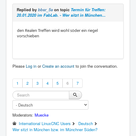
Replied by
bbsr_5a
on topic
Termin für Treffen:
20.01.2020 im FabLab. - Wer sitzt in München...
den Realen Treffen wird wohl söder ein riegel
vorschieben
Please
Log in
or
Create an account
to join the conversation.
1
2
3
4
5
6
7
Moderators:
Muecke
International LinuxCNC Users
Deutsch
Wer sitzt in München bzw. im Münchner Süden?