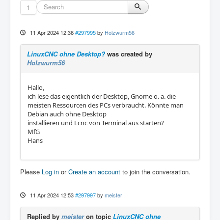
1
11 Apr 2024 12:36
#297995
by
Holzwurm56
LinuxCNC ohne Desktop?
was created by
Holzwurm56
Hallo,
ich lese das eigentlich der Desktop, Gnome o. a. die
meisten Ressourcen des PCs verbraucht. Könnte man
Debian auch ohne Desktop
installieren und Lcnc von Terminal aus starten?
MfG
Hans
Please
Log in
or
Create an account
to join the conversation.
11 Apr 2024 12:53
#297997
by
meister
Replied by
meister
on topic
LinuxCNC ohne