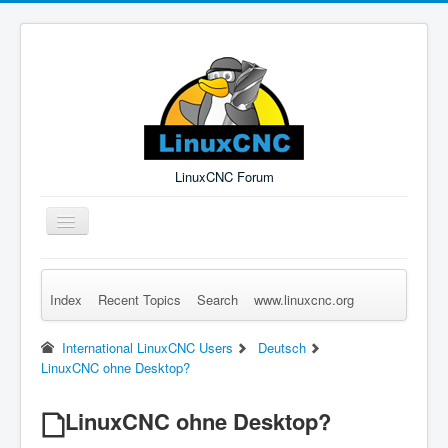
LinuxCNC Forum
Toggle
Navigation
Index
Recent Topics
Search
www.linuxcnc.org
Remember Me
Forgot Login?
Sign up
Log in
International LinuxCNC Users
Deutsch
LinuxCNC ohne Desktop?
LinuxCNC ohne Desktop?