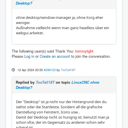
Desktop?
ohne desktop/window-manager ja, ohne Xorg eher
weniger.
Außnahme vielleicht wenn man ganz headless über ein
webgui arbeitet.
The following user(s) said Thank You:
tommylight
Please
Log in
or
Create an account
to join the conversation.
12 Apr 2024 20:50
#298120
by
TooTall18T
Replied by
TooTall18T
on topic
LinuxCNC ohne
Desktop?
Der "Desktop" ist ja nicht nur der Hintergrund den du
siehst oder die Startleiste. Sondern all die grafische
Darstellung von Fenstern, Icons usw. .
Damit der Desktop nicht so hungrig ist, benutzt man ja
schon xfce, der im Gegensatz zu anderen schon sehr
schmal ist.