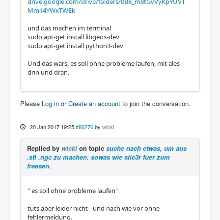
drive.google.com/drive/folders/0B8_m8tGvVyKpYUVT
Mm14YWxTWEk
und das machen im terminal
sudo apt-get install libgeos-dev
sudo apt-get install python3-dev
Und das wars, es soll ohne probleme laufen, mit ales
drin und dran.
Please
Log in
or
Create an account
to join the conversation.
20 Jan 2017 19:25
#86276
by
wicki
Replied by
wicki
on topic
suche nach etwas, um aus
.stl .ngc zu machen. sowas wie slic3r fuer zum
fraesen.
" es soll ohne probleme laufen"
tuts aber leider nicht - und nach wie vor ohne
fehlermeldung.