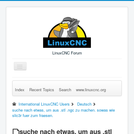
LinuxCNC Forum
Toggle
Navigation
Index
Recent Topics
Search
www.linuxcnc.org
Remember Me
Forgot Login?
Sign up
Log in
International LinuxCNC Users
Deutsch
suche nach etwas, um aus .stl .ngc zu machen. sowas wie
slic3r fuer zum fraesen.
suche nach etwas, um aus .stl