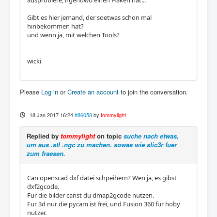
ausprobiere, irgendwo einen Haken hat...
Gibt es hier jemand, der soetwas schon mal
hinbekommen hat?
und wenn ja, mit welchen Tools?
wicki
Please
Log in
or
Create an account
to join the conversation.
18 Jan 2017 16:24
#86058
by
tommylight
Replied by
tommylight
on topic
suche nach etwas,
um aus .stl .ngc zu machen. sowas wie slic3r fuer
zum fraesen.
Can openscad dxf datei schpeihern? Wen ja, es gibst
dxf2gcode.
Fur die bilder canst du dmap2gcode nutzen.
Fur 3d nur die pycam ist frei, und Fusion 360 fur hoby
nutzer.