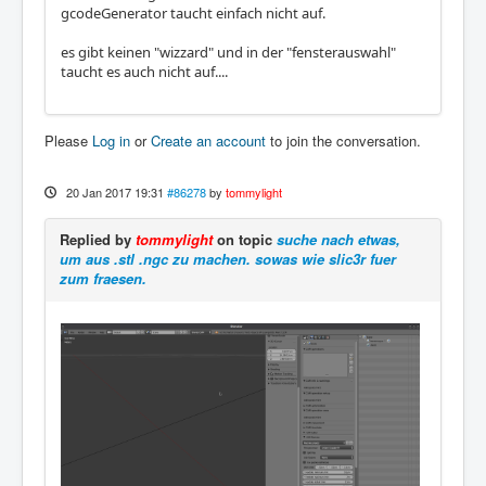
gcodeGenerator taucht einfach nicht auf.
es gibt keinen "wizzard" und in der "fensterauswahl"
taucht es auch nicht auf....
Please
Log in
or
Create an account
to join the conversation.
20 Jan 2017 19:31
#86278
by
tommylight
Replied by
tommylight
on topic
suche nach etwas,
um aus .stl .ngc zu machen. sowas wie slic3r fuer
zum fraesen.