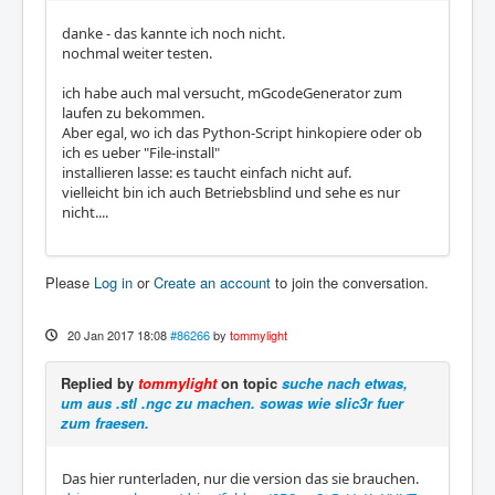
danke - das kannte ich noch nicht.
nochmal weiter testen.
ich habe auch mal versucht, mGcodeGenerator zum
laufen zu bekommen.
Aber egal, wo ich das Python-Script hinkopiere oder ob
ich es ueber "File-install"
installieren lasse: es taucht einfach nicht auf.
vielleicht bin ich auch Betriebsblind und sehe es nur
nicht....
Please
Log in
or
Create an account
to join the conversation.
20 Jan 2017 18:08
#86266
by
tommylight
Replied by
tommylight
on topic
suche nach etwas,
um aus .stl .ngc zu machen. sowas wie slic3r fuer
zum fraesen.
Das hier runterladen, nur die version das sie brauchen.