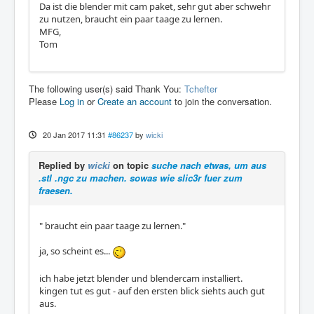
Da ist die blender mit cam paket, sehr gut aber schwehr
zu nutzen, braucht ein paar taage zu lernen.
MFG,
Tom
The following user(s) said Thank You:
Tchefter
Please
Log in
or
Create an account
to join the conversation.
20 Jan 2017 11:31
#86237
by
wicki
Replied by
wicki
on topic
suche nach etwas, um aus
.stl .ngc zu machen. sowas wie slic3r fuer zum
fraesen.
" braucht ein paar taage zu lernen."
ja, so scheint es...
ich habe jetzt blender und blendercam installiert.
kingen tut es gut - auf den ersten blick siehts auch gut
aus.