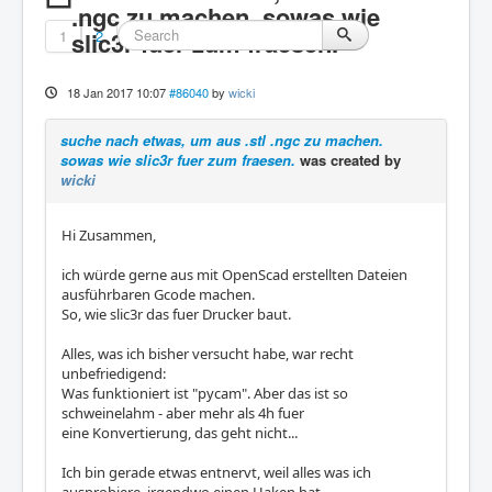
.ngc zu machen. sowas wie
1
slic3r fuer zum fraesen.
2
18 Jan 2017 10:07
#86040
by
wicki
suche nach etwas, um aus .stl .ngc zu machen.
sowas wie slic3r fuer zum fraesen.
was created by
wicki
Hi Zusammen,
ich würde gerne aus mit OpenScad erstellten Dateien
ausführbaren Gcode machen.
So, wie slic3r das fuer Drucker baut.
Alles, was ich bisher versucht habe, war recht
unbefriedigend:
Was funktioniert ist "pycam". Aber das ist so
schweinelahm - aber mehr als 4h fuer
eine Konvertierung, das geht nicht...
Ich bin gerade etwas entnervt, weil alles was ich