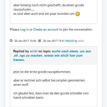
aber bislang noch nicht geschafft, da einen gcode
rauszuholen.....
es sind aber auch erst ein paar stunden um
Please
Log in
or
Create an account
to join the conversation.
20 Jan 2017 13:40
-
20 Jan 2017 13:41
#86245
by
wicki
Replied by
wicki
on topic
suche nach etwas, um aus
.stl .ngc zu machen. sowas wie slic3r fuer zum
fraesen.
jetzt ist der erste gcode rausgekommen.
aber er rechnet sich selbst bei simplen geometrien
einen wolf.
ich glaube fast, dass man da den gcode schneller von
hand schreiben kann.