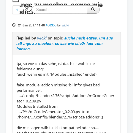
.ngc zu machen. sowas wie
1
slic3r fuer zum fraesen.
2
21 Jan 2017 11:46
#86350
by
wicki
Replied by
wicki
on topic
suche nach etwas, um aus
.stl .ngc zu machen. sowas wie slic3r fuer zum
fraesen.
tja, so wie ich das sehe, ist das hier wohl eine
fehlermeldung:
(auch wenn es mit "Modules Installed" endet)
fake_module: addon missing 'bl_info' gives bad
performance!:
'...../.config/blender/2.76/scripts/addons/mGcodeGener
ator_0.2.09.py'
Modules Installed from
'..../PYs/mGcodeGenerator_0.2.09.py' into
'/home/.../.config/blender/2.76/scripts/addons' ()
die mir sagen will: is nich kompatibel oder so....