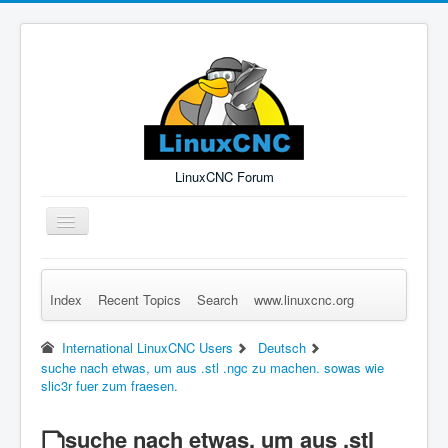
LinuxCNC Forum
Toggle
Navigation
Index
Recent Topics
Search
www.linuxcnc.org
Remember Me
Forgot Login?
Sign up
Log in
International LinuxCNC Users
Deutsch
suche nach etwas, um aus .stl .ngc zu machen. sowas wie
slic3r fuer zum fraesen.
suche nach etwas, um aus .stl