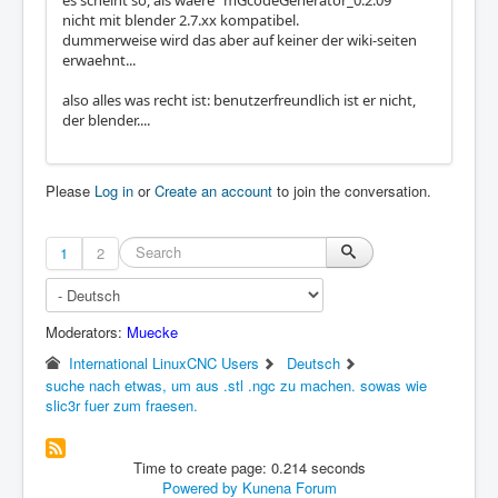
es scheint so, als waere "mGcodeGenerator_0.2.09"
nicht mit blender 2.7.xx kompatibel.
dummerweise wird das aber auf keiner der wiki-seiten
erwaehnt...
also alles was recht ist: benutzerfreundlich ist er nicht,
der blender....
Please
Log in
or
Create an account
to join the conversation.
1
2
Moderators:
Muecke
International LinuxCNC Users
Deutsch
suche nach etwas, um aus .stl .ngc zu machen. sowas wie
slic3r fuer zum fraesen.
Time to create page: 0.214 seconds
Powered by
Kunena Forum