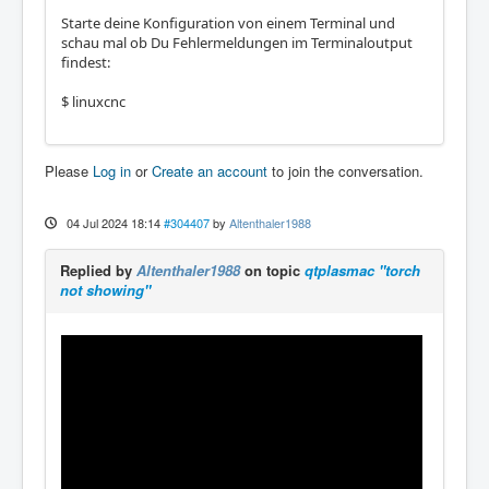
Starte deine Konfiguration von einem Terminal und
schau mal ob Du Fehlermeldungen im Terminaloutput
findest:
$ linuxcnc
Please
Log in
or
Create an account
to join the conversation.
04 Jul 2024 18:14
#304407
by
Altenthaler1988
Replied by
Altenthaler1988
on topic
qtplasmac "torch
not showing"