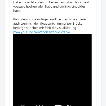
Habe mir nicht anders zu helfen gewust so das ich auf
youtube hochgeladen habe und die links eingefügt
habe.
Kann den gcode einfügen und die maschine arbeitet
auch wenn ich den float switch immer per Brücke
betätige nur eben mir fehlt die visualisierung
www.youtube.com/shorts/xabucZcrCow