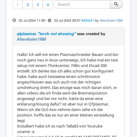
1
2
3
4
02 Jul 2024 11:59
-
03 Jul 2024 09:57
#304241
by
Altenthaler1988
qtplasmac "torch not showing"
was created by
Altenthaler1988
Hallo! Ich will mir einen Plasmaschneider Bauen und bin
noch ganz neu in linux unterwegs. Ich habe mal ein test
setup mit einem Thinkcenter, 7i96s und thcad 300
erstellt. Ich denke das ich alles schon gut konfiguriert
habe. habe auch testweise einen schrittmotor
angeschlossen was sich auch mit der richtigen
umdrehung dreht. Das einzige was mich daran stört, in
allen videos die ich finde wird die Brennerposition
angezeigt und bei mir nicht. hätte da einer eine
erklärung/lösung dafür? ist aber nur in QTplasmac.
Wenn ich die GUI Axis nehme dann sehe ich die
position. hoffe das es nur an einer kleinen einstellung
liegt
Installiert habe ich es nach Talla83 von Youtube
uname -a