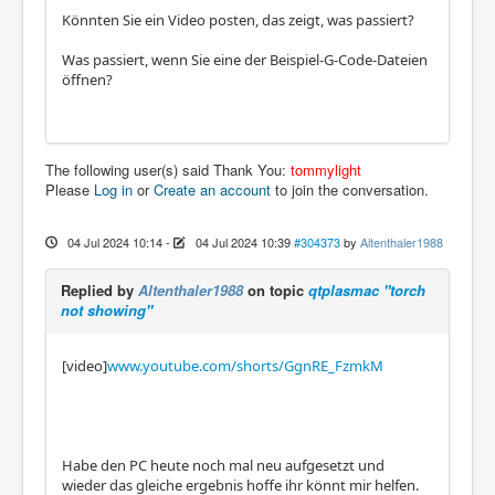
Könnten Sie ein Video posten, das zeigt, was passiert?
Was passiert, wenn Sie eine der Beispiel-G-Code-Dateien
öffnen?
The following user(s) said Thank You:
tommylight
Please
Log in
or
Create an account
to join the conversation.
04 Jul 2024 10:14
-
04 Jul 2024 10:39
#304373
by
Altenthaler1988
Replied by
Altenthaler1988
on topic
qtplasmac "torch
not showing"
[video]
www.youtube.com/shorts/GgnRE_FzmkM
Habe den PC heute noch mal neu aufgesetzt und
wieder das gleiche ergebnis hoffe ihr könnt mir helfen.