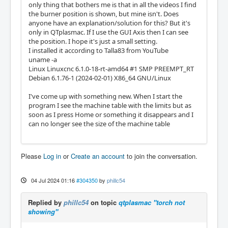
only thing that bothers me is that in all the videos I find
the burner position is shown, but mine isn't. Does
anyone have an explanation/solution for this? But it's
only in QTplasmac. If I use the GUI Axis then I can see
the position. I hope it's just a small setting.
I installed it according to Talla83 from YouTube
uname -a
Linux Linuxcnc 6.1.0-18-rt-amd64 #1 SMP PREEMPT_RT
Debian 6.1.76-1 (2024-02-01) X86_64 GNU/Linux
I've come up with something new. When I start the
program I see the machine table with the limits but as
soon as I press Home or something it disappears and I
can no longer see the size of the machine table
Please
Log in
or
Create an account
to join the conversation.
04 Jul 2024 01:16
#304350
by
phillc54
Replied by
phillc54
on topic
qtplasmac "torch not
showing"