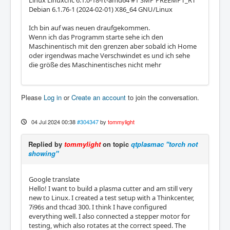
Linux Linuxcnc 6.1.0-18-rt-amd64 #1 SMP PREEMPT_RT
Debian 6.1.76-1 (2024-02-01) X86_64 GNU/Linux
Ich bin auf was neuen draufgekommen.
Wenn ich das Programm starte sehe ich den
Maschinentisch mit den grenzen aber sobald ich Home
oder irgendwas mache Verschwindet es und ich sehe
die größe des Maschinentisches nicht mehr
Please
Log in
or
Create an account
to join the conversation.
04 Jul 2024 00:38
#304347
by
tommylight
Replied by
tommylight
on topic
qtplasmac "torch not
showing"
Google translate
Hello! I want to build a plasma cutter and am still very
new to Linux. I created a test setup with a Thinkcenter,
7i96s and thcad 300. I think I have configured
everything well. I also connected a stepper motor for
testing, which also rotates at the correct speed. The