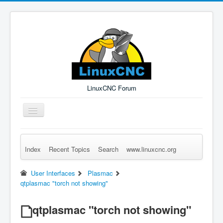
LinuxCNC Forum
Toggle
Navigation
Index
Recent Topics
Search
www.linuxcnc.org
Remember Me
Forgot Login?
Sign up
Log in
User Interfaces
Plasmac
qtplasmac "torch not showing"
qtplasmac "torch not showing"