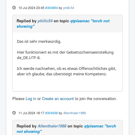
10 Jul 2024 23:45
#304854
by
phillc54
Replied by
phillc54
on topic
qtplasmac "torch not
showing"
Das ist sehr merkwürdig.
Hier funktioniert es mit der Gebietsschemaeinstellung
de_DE.UTF-8.
Ich werde nachsehen, ob es etwas Offensichtliches gibt,
aber ich glaube, das übersteigt meine Kompetenz.
Please
Log in
or
Create an account
to join the conversation.
11 Jul 2024 18:17
#304936
by
Altenthaler1988
Replied by
Altenthaler1988
on topic
qtplasmac "torch
not showing"