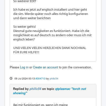
So weiterer EDIT
Ich habe es jetzt auf englisch installiert und hier geht
die sim. Werde später noch alles richtig konfigurieren
und dann weiter berichten
So weiter gehts!
Diesmal gute neuigkeiten es funktioniert. Habe ich die
möglichkeit es auf deutsch zu ändern oder muss ich mit
englisch leben?
UND VIELEN VIELEN HERZLICHEN DANK NOCHMAL
FÜR EURE HILFE!!!
Please
Log in
or
Create an account
to join the conversation.
09 Jul 2024 00:13
#304713
by
phillc54
Replied by
phillc54
on topic
qtplasmac "torch not
showing"
Bei mir funktioniert es, wenn ich meine