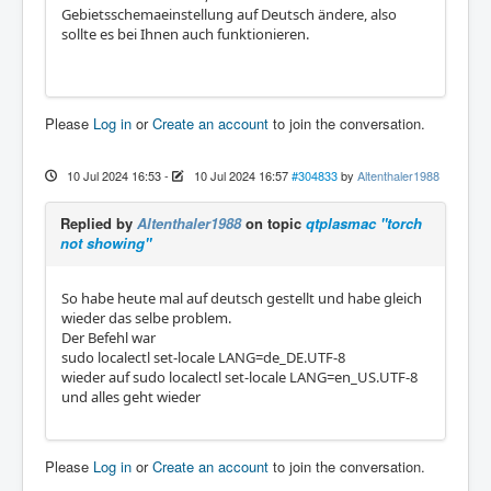
Gebietsschemaeinstellung auf Deutsch ändere, also
sollte es bei Ihnen auch funktionieren.
Please
Log in
or
Create an account
to join the conversation.
10 Jul 2024 16:53
-
10 Jul 2024 16:57
#304833
by
Altenthaler1988
Replied by
Altenthaler1988
on topic
qtplasmac "torch
not showing"
So habe heute mal auf deutsch gestellt und habe gleich
wieder das selbe problem.
Der Befehl war
sudo localectl set-locale LANG=de_DE.UTF-8
wieder auf sudo localectl set-locale LANG=en_US.UTF-8
und alles geht wieder
Please
Log in
or
Create an account
to join the conversation.