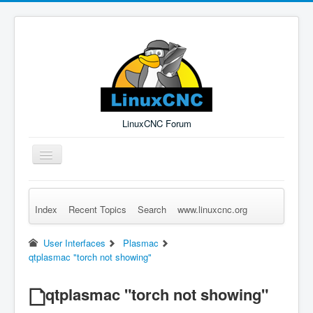
LinuxCNC Forum
Toggle
Navigation
Index
Recent Topics
Search
www.linuxcnc.org
Remember Me
Forgot Login?
Sign up
Log in
User Interfaces
Plasmac
qtplasmac "torch not showing"
qtplasmac "torch not showing"