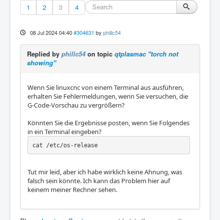
1
2
3
4
08 Jul 2024 04:40
#304631
by
phillc54
Replied by
phillc54
on topic
qtplasmac "torch not
showing"
Wenn Sie linuxcnc von einem Terminal aus ausführen,
erhalten Sie Fehlermeldungen, wenn Sie versuchen, die
G-Code-Vorschau zu vergrößern?
Könnten Sie die Ergebnisse posten, wenn Sie Folgendes
in ein Terminal eingeben?
cat /etc/os-release
Tut mir leid, aber ich habe wirklich keine Ahnung, was
falsch sein könnte. Ich kann das Problem hier auf
keinem meiner Rechner sehen.