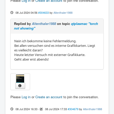
Please
Log in
or
Create an account
to join the conversation.
08 Jul 2024 04:56
#304633
by
Altenthaler1988
Replied by
Altenthaler1988
on topic
qtplasmac "torch
not showing"
Nein ich bekomme keine Fehlermeldung.
Bei allen versuchen sind es interne Grafikkarten. Liegt
es vielleicht daran?
Heute letzter Versuch mit externer Grafikkarte.
Geht aber erst abends!
Please
Log in
or
Create an account
to join the conversation.
08 Jul 2024 16:33
-
08 Jul 2024 17:33
#304679
by
Altenthaler1988