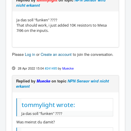
nicht erkannt
Ja das soll "funken" ????
That should work, i just added 10K resistors to Mesa
7i96 on the inputs.
Please
Log in
or
Create an account
to join the conversation.
28 Apr 2022 15:04
#241495
by
Muecke
Replied by
Muecke
on topic
NPN Sensor wird nicht
erkannt
tommylight wrote:
Ja das soll "funken" ????
Was meinst du damit?