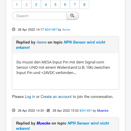
1
2
3
4
5
6
7
8
28 Apr 2022 14:17
#241487
by
itsme
Replied by
itsme
on topic
NPN Sensor wird nicht
erkannt
Du musst den MESA Input Pin mit dem Signal vom
Sensor UND mit einem Widerstand (z.B. 10k) zwischen
Input Pin und +24VDC verbinden...
Please
Log in
or
Create an account
to join the conversation.
28 Apr 2022 14:30
-
28 Apr 2022 15:02
#241491
by
Muecke
Replied by
Muecke
on topic
NPN Sensor wird nicht
erkannt