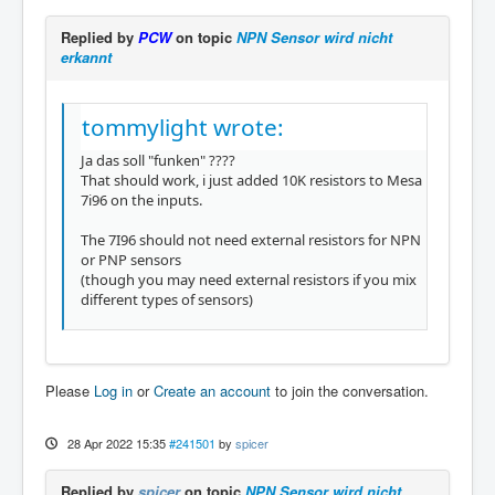
Replied by
PCW
on topic
NPN Sensor wird nicht
erkannt
tommylight wrote:
Ja das soll "funken" ????
That should work, i just added 10K resistors to Mesa
7i96 on the inputs.
The 7I96 should not need external resistors for NPN
or PNP sensors
(though you may need external resistors if you mix
different types of sensors)
Please
Log in
or
Create an account
to join the conversation.
28 Apr 2022 15:35
#241501
by
spicer
Replied by
spicer
on topic
NPN Sensor wird nicht