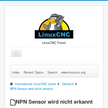
LinuxCNC Forum
Toggle
Navigation
Index
Recent Topics
Search
www.linuxcnc.org
Remember Me
Forgot Login?
Sign up
Log in
International LinuxCNC Users
Deutsch
NPN Sensor wird nicht erkannt
NPN Sensor wird nicht erkannt