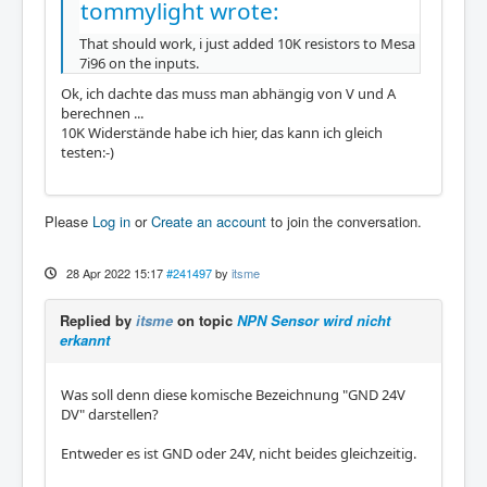
tommylight wrote:
That should work, i just added 10K resistors to Mesa
7i96 on the inputs.
Ok, ich dachte das muss man abhängig von V und A
berechnen ...
10K Widerstände habe ich hier, das kann ich gleich
testen:-)
Please
Log in
or
Create an account
to join the conversation.
28 Apr 2022 15:17
#241497
by
itsme
Replied by
itsme
on topic
NPN Sensor wird nicht
erkannt
Was soll denn diese komische Bezeichnung "GND 24V
DV" darstellen?
Entweder es ist GND oder 24V, nicht beides gleichzeitig.