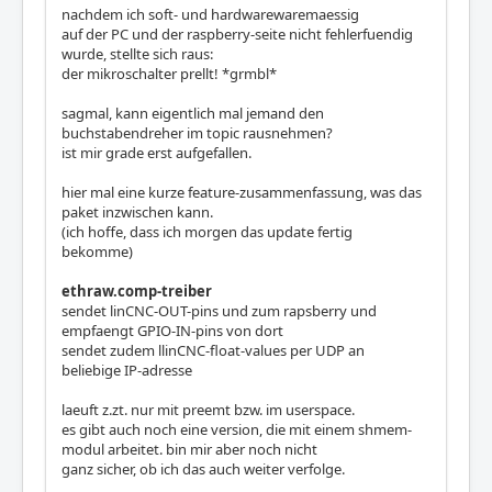
nachdem ich soft- und hardwarewaremaessig
auf der PC und der raspberry-seite nicht fehlerfuendig
wurde, stellte sich raus:
der mikroschalter prellt! *grmbl*
sagmal, kann eigentlich mal jemand den
buchstabendreher im topic rausnehmen?
ist mir grade erst aufgefallen.
hier mal eine kurze feature-zusammenfassung, was das
paket inzwischen kann.
(ich hoffe, dass ich morgen das update fertig
bekomme)
ethraw.comp-treiber
sendet linCNC-OUT-pins und zum rapsberry und
empfaengt GPIO-IN-pins von dort
sendet zudem llinCNC-float-values per UDP an
beliebige IP-adresse
laeuft z.zt. nur mit preemt bzw. im userspace.
es gibt auch noch eine version, die mit einem shmem-
modul arbeitet. bin mir aber noch nicht
ganz sicher, ob ich das auch weiter verfolge.