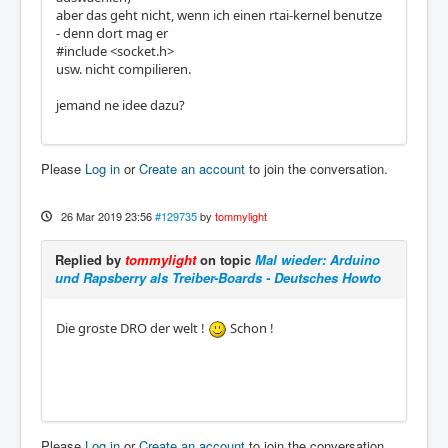
aber das geht nicht, wenn ich einen rtai-kernel benutze
- denn dort mag er
#include <socket.h>
usw. nicht compilieren.
jemand ne idee dazu?
Please
Log in
or
Create an account
to join the conversation.
26 Mar 2019 23:56
#129735
by
tommylight
Replied by
tommylight
on topic
Mal wieder: Arduino
und Rapsberry als Treiber-Boards - Deutsches Howto
Die groste DRO der welt !
Schon !
Please
Log in
or
Create an account
to join the conversation.