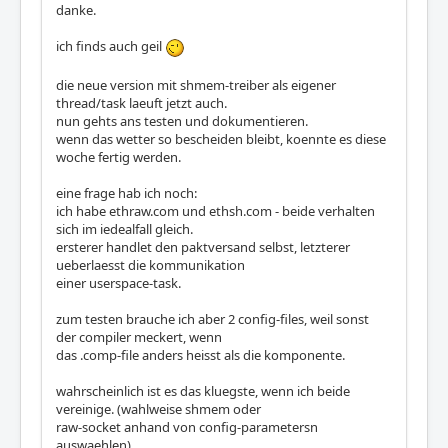
danke.
ich finds auch geil
die neue version mit shmem-treiber als eigener
thread/task laeuft jetzt auch.
nun gehts ans testen und dokumentieren.
wenn das wetter so bescheiden bleibt, koennte es diese
woche fertig werden.
eine frage hab ich noch:
ich habe ethraw.com und ethsh.com - beide verhalten
sich im iedealfall gleich.
ersterer handlet den paktversand selbst, letzterer
ueberlaesst die kommunikation
einer userspace-task.
zum testen brauche ich aber 2 config-files, weil sonst
der compiler meckert, wenn
das .comp-file anders heisst als die komponente.
wahrscheinlich ist es das kluegste, wenn ich beide
vereinige. (wahlweise shmem oder
raw-socket anhand von config-parametersn
auswaehlen)