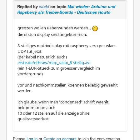
Replied by
wicki
on topic
Mal wieder: Arduino und
Rapsberry als Treiber-Boards - Deutsches Howto
grenzen wollen ueberwunden werden...
die ersten display sind angekommen.
8-stelliges matrixdisplay mit raspberry-zero per wlan-
UDP tut jetzt
(per kabel natuerlich auch)
erste.de/ethraw/max_raspi_8-stellig.avi
(ein 1-EUR-Stueck zum groessenvergleich im
vordergrund)
vor und nachkommstellen koennen beliebig gewaehlt
werden.
ich glaube, wenn man "condensed" schrift waehlt,
bekommt man auch
10 oder 12 stellen auf die anzeige ohne
qualitaetsverlust.
Please
Log in
or
Create an account
to join the conversation.