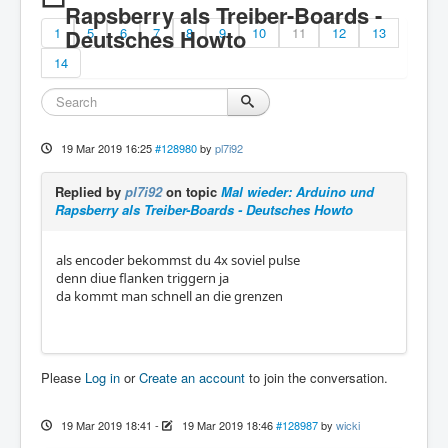
Rapsberry als Treiber-Boards -
1
Deutsches Howto
5
6
7
8
9
10
11
12
13
14
19 Mar 2019 16:25
#128980
by
pl7i92
Replied by
pl7i92
on topic
Mal wieder: Arduino und
Rapsberry als Treiber-Boards - Deutsches Howto
als encoder bekommst du 4x soviel pulse
denn diue flanken triggern ja
da kommt man schnell an die grenzen
Please
Log in
or
Create an account
to join the conversation.
19 Mar 2019 18:41
-
19 Mar 2019 18:46
#128987
by
wicki