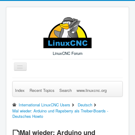
LinuxCNC Forum
Toggle
Navigation
Index
Recent Topics
Search
www.linuxcnc.org
Remember Me
Forgot Login?
Sign up
Log in
International LinuxCNC Users
Deutsch
Mal wieder: Arduino und Rapsberry als Treiber-Boards -
Deutsches Howto
Mal wieder: Arduino und