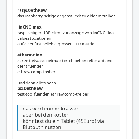
raspIOethRaw
das raspberry-seitige gegenstueck zu obigem treiber
linCNC_max
raspi-seitiger UDP-client zur anzeige von linCNC-float
values (positionen)
auf einer fast beliebig grossen LED-matrix
etheraw.ino
zur zeit etwas spiefmuetterlich behandelter arduino-
client fuer den
ethraw.comp-treiber
und dann gibts noch
pcIOethRaw
test-tool fuer den ethraw.comp-treiber
das wird immer krasser
aber bei den kosten
könntest du ein Tablet (45Euro) via
Blutouth nutzen